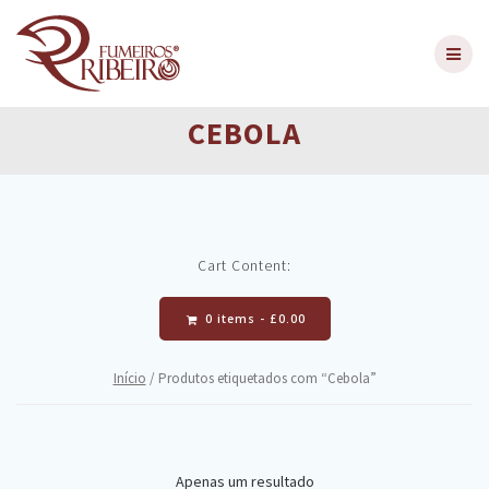
Skip
to
content
CEBOLA
Cart Content:
0 items -
£
0.00
Início
/ Produtos etiquetados com “Cebola”
Apenas um resultado