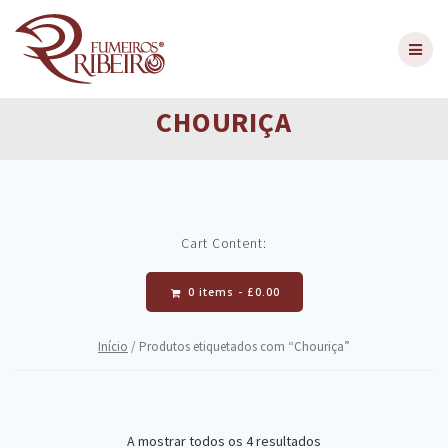
Skip
to
content
CHOURIÇA
Cart Content:
0 items -
£
0.00
Início
/ Produtos etiquetados com “Chouriça”
A mostrar todos os 4 resultados