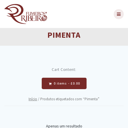
Skip
to
content
PIMENTA
Cart Content:
0 items -
£
0.00
Início
/ Produtos etiquetados com “Pimenta”
Apenas um resultado