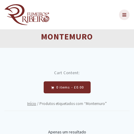
Skip
to
content
MONTEMURO
Cart Content:
0 items -
£
0.00
Início
/ Produtos etiquetados com “Montemuro”
Apenas um resultado