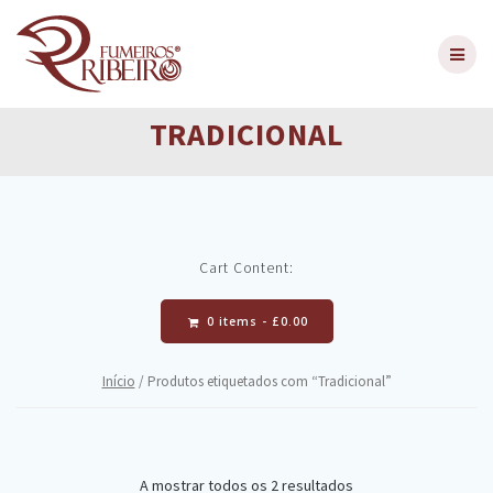
Skip
to
content
TRADICIONAL
Cart Content:
0 items -
£
0.00
Início
/ Produtos etiquetados com “Tradicional”
A mostrar todos os 2 resultados